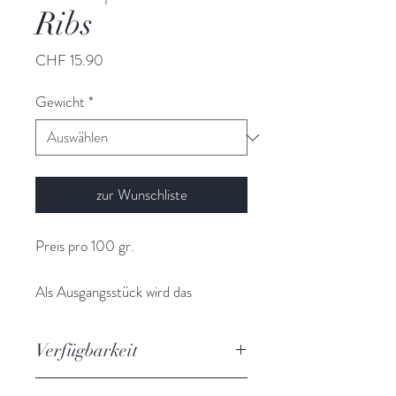
Ribs
Preis
CHF 15.90
Gewicht
*
zur Wunschliste
Preis pro 100 gr.
Als Ausgangsstück wird das
Federstück mit Bein verwendet. Die
"Short Ribs" müssen nicht kurz sein.
Verfügbarkeit
- Die Länge der Rippen kann
beliebig variiert werden.
pro Tier ist in etwa 6,00 - 8,00 kg