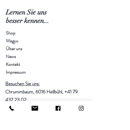
Fleisch einen intensiveren
kurzbraten. - Saftig und zart.
Geschmack.
Lernen Sie uns
besser
kennen...
Shop
Wagyu
Über uns
News
Kontakt
Impressum
Besuchen Sie uns:
Chrummbaum, 6016 Hellbühl,
+41 79
437 23 02
Hilfe
FAQ