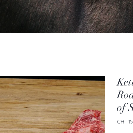
Ket
Roa
of 
CHF 15