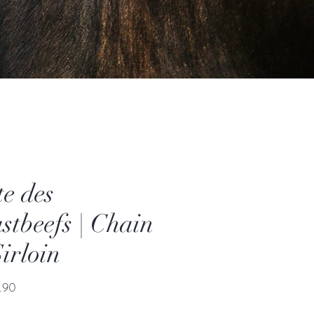
te des
stbeefs | Chain
Sirloin
Preis
.90