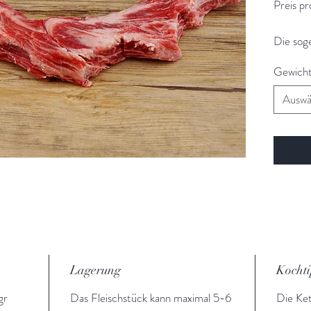
Preis pr
Die sog
vom Wag
Gewich
handelt 
welches
Auswä
zuberei
Lagerung
Kochti
gr
Das Fleischstück kann maximal 5-6
Die Ket